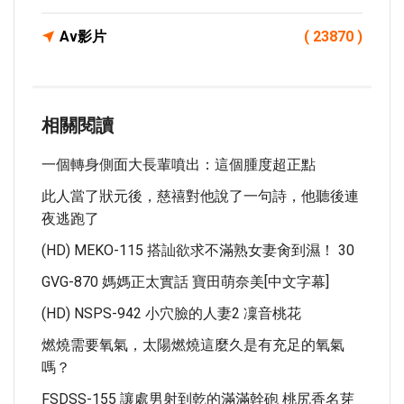
Av影片
( 23870 )
相關閱讀
一個轉身側面大長輩噴出：這個腫度超正點
此人當了狀元後，慈禧對他說了一句詩，他聽後連
夜逃跑了
(HD) MEKO-115 搭訕欲求不滿熟女妻肏到濕！ 30
GVG-870 媽媽正太實話 寶田萌奈美[中文字幕]
(HD) NSPS-942 小穴臉的人妻2 凜音桃花
燃燒需要氧氣，太陽燃燒這麼久是有充足的氧氣
嗎？
FSDSS-155 讓處男射到乾的滿滿幹砲 桃尻香名芽