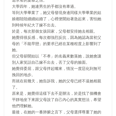
追求者的愛慕之情。
大學四年，她連男生的手都沒有牽過。
等到大學畢業了，她父母發現身邊同樣大學畢業的姑
娘都陸陸續續結婚了，心裡便開始著急起來，害怕她
到時候年紀大了嫁不出去。
於是，每次那個女孩回家，父母都安排她去相親。
她覺得很反感，每次都強烈反抗，因為她認為當初父
母的「不能早戀」的要求已經在某種程度上影響到了
她。
但父母卻開始以「不孝」的名義來數落她，說她會讓
別人家笑話自己嫁不出去，丟了父母的臉面。
她覺得委屈，跟父母拌起嘴來，情況一度惡化到無可
挽回的地步。
而就在前幾天，她告訴我，她的父母已經不逼她相親
了。
原來是，她覺得這樣下去不是辦法，於是找了個機會
平靜地坐下來跟父母說了自己內心的真實想法，希望
他們理解她。
最後，在她的一番肺腑之言下，父母選擇尊重了她的