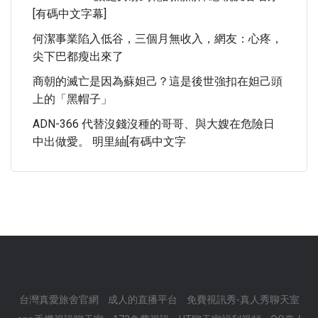
[有碼中文字幕]
何潔事業陷入低谷，三個月無收入，網友：心疼，
尖下巴都瘦出來了
商朝的滅亡是因為蘇妲己？這是後世強扣在妲己頭
上的「黑帽子」
ADN-366 代替沒錢沒種的哥哥、與大嫂在危險日
中出做愛。 明里紬[有碼中文字
台灣真愛旅舍官網
成人的直播平台
免費視訊秀-真人秀聊天室