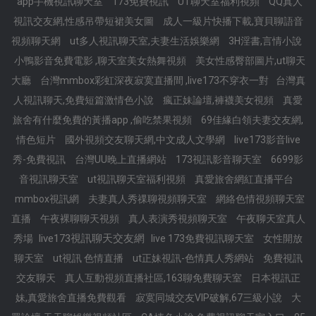
app手機視訊聊天室
173免費視訊
UT聊天室福利視頻
QQ真人
視訊交友網,性感吊帶短裙美女圖
成人一級片快播下載,寶貝聊語音
視頻聊天網
ut多人視訊聊天室,夫妻生活娛樂網
3H淫書,言情小說
小鴨影音免費電影 ,聊天室美女熱舞視頻
美女性感臀部圖片,ut聊天
大廳
台灣mmbox彩虹深夜寂寞直播間 ,live173不穿衣一對
台灣真
人視訊聊天,免費短篇激情色小說
瘋正妹論壇,褲襪美女視頻
真愛
旅舍有什麼免費的黃播app ,偷吃禁果視頻
69佳緣白領夫妻交友網,
情色短片
國外視頻交友聊天網,中文成人文學網
live173影音live
秀-免費視訊
台灣UU晚上直播網站
173視訊影音聊天室
6699影
音視訊聊天室
ut視訊聊天室福利視頻
真愛旅舍網紅直播平台
mmbox視訊網
夫妻真人秀祼聊視頻聊天室
網絡色情視頻聊天室
直播
午夜裸聊聊天視頻
真人表演秀視頻聊天室
午夜聊天室真人
live173視訊聊天交友網
秀場
live 173免費視訊聊天室
女性開放
聊天室
ut視訊 色情直播
ut正妹視訊-色情真人秀網站
免費視訊
交友聊天
真人互動視頻直播社區,163聊免費聊天室
日本視訊正
妹,真愛旅舍直播免費觀看
寂寞同城交友VIP破解,67三級小說
大