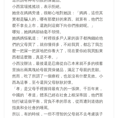
這所謂有神奇功效的保健品。
小西當場搖搖頭，表示拒絕。
她坐在媽媽旁邊，很耐心地對她說：「媽媽，這些其
實都是騙人的，哪有那麼好的東西。就算有，他們怎
麼不拿去上市，還跑到這鄉下向你們推銷呢。」
哪知，她媽媽卻絲毫不領情。
她媽媽慪氣道：「村裡很多戶人家的孩子都掏錢給他
們的父母買了，就你懂得多，不給我買，都忘了我怎
麼一把屎一把尿地把你養大了，現在要你給我買點東
西都這麼難，真是不孝。」
小西沒辦法，最後還是忍痛從自己本來就不多的積蓄
里抽出兩萬塊給母親買保健品，滿足了母親的意願。
然而，吃了所謂了一個療程，也並沒有什麼見效。小
西為這事，至今還與父母耿耿於懷。
「孝」是父母手裡握得最有力的一張牌。千百年來，
中國的「孝道」體系已經在社會上根深蒂固，他們害
怕打破這個平衡，背負不孝的罪名，從而遭到道德的
指責和全社會的唾罵。
所以，有的時候，一些不理智的父母就不去考慮孩子