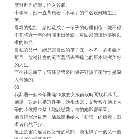
度對世界絕望，陷入谷底。
十年來，她一直背負著「不孝」的罪名艱難地生活
著。
母親的指控，給她造成了一輩子的心理創傷，她不得
不花將近十年的時間走出陰影，重回那個讓她夢寐以
求的舞台。
自私的父母，總是讓自己的孩子在「不孝」的名義下
苟且，放縱社會的流言蜚語去吞噬他們原本純潔美好
的人生。
而往往忽略了，這樣所帶來的傷害對孩子來說恰是深
入骨髓的。
03
我鄰居一個今年剛滿25歲的女孩前段時間找我聊天。
她說，對於結婚這件事，她很焦慮，父母曾在她上大
學的時候嚴令禁止她談戀愛，害怕她影響學業。
她長得眉清目秀，活脫脫地給人「初戀」的感覺，追
求者自然不少。
但正是害怕違背她父母的意願，她拒絕了一個又一個