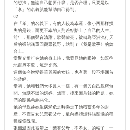
的想法，無論自己想要什麼，是否合理，只要是以
「孝」的名義就能幫助自己得到。
02
在「孝」的名義下，有的人較為幸運，像小西那樣損
失的是錢，而更不幸的人則差點賠上了自己的人生。
前年，那個聲音清甜，歌聲嘹亮，被稱為亞洲流行天
后的張韶涵重回觀眾視野，站到了《我是歌手》的舞
台上。
當聚光燈打在她的身上時，我看見她的眼神一如既往
地寵辱不驚，篤定光亮。
這個如今蛻變得華麗麗的女孩，也有著一段不堪回首
的曾經。
當初，她和我們大多數人一樣，有一個與自己親密無
間、無話不談的媽媽。然而，後來因為錢的問題，她
們的關係急劇惡化。
她的母親趁她生病瀕危之時捲走了她積蓄多年的財
產，不僅告女兒棄養父母，還向媒體爆料張韶涵的種
種虛假醜聞。
張韶涵因此被帶上「棄養父母，不孝女」的帽子，一