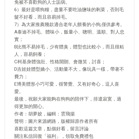
免被不喜歡狗的人士詬病。
6）最好是喂狗糧，盡量不要吃油鹽味的剩菜，否則毛
髮不好看，而且容易掉毛。
7）為大家推薦幾款適合老年人餵養的小狗,僅供參考。
A泰迪不掉毛、體味小，飯量小、聰明、溫順、對人忠
實；
B比熊不易掉毛，少有體臭，體型也比較小，而且很粘
人，容易飼養；
C柯基身體強壯、性格開朗、會微笑，討喜；
D吉娃娃體型嬌小、活動量不大，像玩具一樣，帶著不
費力；
E博美體形小巧可愛，很警覺、又有好奇心，逗人喜
愛。
最後，祝願大家能夠在狗狗的陪伴下，排遣寂寞，過
得更加的開心。
作者：胡夢姣，編輯：雲飛揚
聲明：圖片來源網路，版權歸原作者所有
喜歡這篇文章，點個好看，留言評論
關注私信回復「福利」，領取免費禮包