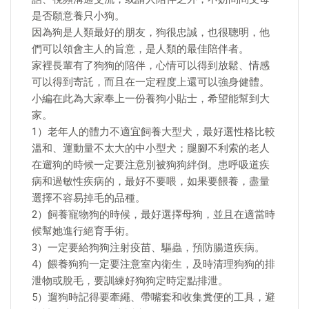
是否願意養只小狗。
因為狗是人類最好的朋友，狗很忠誠，也很聰明，他
們可以領會主人的旨意，是人類的最佳陪伴者。
家裡長輩有了狗狗的陪伴，心情可以得到放鬆、情感
可以得到寄託，而且在一定程度上還可以強身健體。
小編在此為大家奉上一份養狗小貼士，希望能幫到大
家。
1）老年人的體力不適宜飼養大型犬，最好選性格比較
溫和、運動量不太大的中小型犬；腿腳不利索的老人
在遛狗的時候一定要注意別被狗狗絆倒。患呼吸道疾
病和過敏性疾病的，最好不要喂，如果要餵養，盡量
選擇不容易掉毛的品種。
2）飼養寵物狗的時候，最好選擇母狗，並且在適當時
候幫她進行絕育手術。
3）一定要給狗狗注射疫苗、驅蟲，預防腸道疾病。
4）餵養狗狗一定要注意室內衛生，及時清理狗狗的排
泄物或脫毛，要訓練好狗狗定時定點排泄。
5）遛狗時記得要牽繩、帶嘴套和收集糞便的工具，避