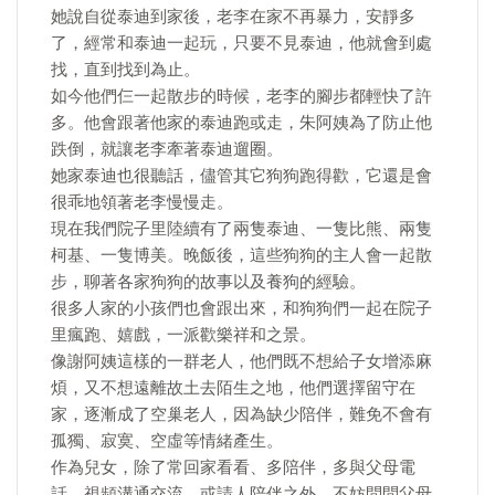
她說自從泰迪到家後，老李在家不再暴力，安靜多
了，經常和泰迪一起玩，只要不見泰迪，他就會到處
找，直到找到為止。
如今他們仨一起散步的時候，老李的腳步都輕快了許
多。他會跟著他家的泰迪跑或走，朱阿姨為了防止他
跌倒，就讓老李牽著泰迪遛圈。
她家泰迪也很聽話，儘管其它狗狗跑得歡，它還是會
很乖地領著老李慢慢走。
現在我們院子里陸續有了兩隻泰迪、一隻比熊、兩隻
柯基、一隻博美。晚飯後，這些狗狗的主人會一起散
步，聊著各家狗狗的故事以及養狗的經驗。
很多人家的小孩們也會跟出來，和狗狗們一起在院子
里瘋跑、嬉戲，一派歡樂祥和之景。
像謝阿姨這樣的一群老人，他們既不想給子女增添麻
煩，又不想遠離故土去陌生之地，他們選擇留守在
家，逐漸成了空巢老人，因為缺少陪伴，難免不會有
孤獨、寂寞、空虛等情緒產生。
作為兒女，除了常回家看看、多陪伴，多與父母電
話、視頻溝通交流，或請人陪伴之外，不妨問問父母