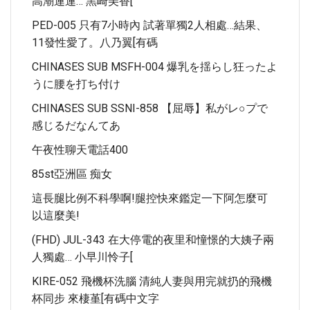
高潮連連… 黑崎美香[
PED-005 只有7小時內 試著單獨2人相處…結果、
11發性愛了。八乃翼[有碼
CHINASES SUB MSFH-004 爆乳を揺らし狂ったよ
うに腰を打ち付け
CHINASES SUB SSNI-858 【屈辱】私がレ○プで
感じるだなんてあ
午夜性聊天電話400
85st亞洲區 痴女
這長腿比例不科學啊!腿控快來鑑定一下阿怎麼可
以這麼美!
(FHD) JUL-343 在大停電的夜里和憧憬的大姨子兩
人獨處… 小早川怜子[
KIRE-052 飛機杯洗腦 清純人妻與用完就扔的飛機
杯同步 來棲堇[有碼中文字