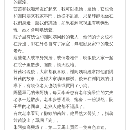
的寵溺。
茜茜和我漸漸友好起來，我可以抱她，逗她，它也會
和謝阿姨來我家串門，她從不亂跑，只是靜靜地坐在
我們身邊，聽我們講話，如果看到電視里有狗狗出
現，她才會叫喚幾聲。
院子里有幾位和謝阿姨同齡的老人，他們的子女也不
在身邊，都在外各自有了家室，無暇顧及家中的老父
老母。
這些老人或單身獨居，或倆老相伴，晚飯後大家一起
在院子里散步、遛圈，談天說地。
茜茜出現後，大家都很喜歡，謝阿姨就經常跟他們講
茜茜的故事，惹得大家嘖嘖稱讚。後來在謝阿姨的引
導下，有幾位老人也領養或買回了小狗。
隔壁單元的朱阿姨，每天牽著患有老年痴呆症的丈夫
老李一起散步。老李步態遲緩、拖沓，一臉漠然，院
子里的老同事、老熟人他都不認識了。
有次老李看到了撒歡的茜茜，他居然大聲笑了，指著
茜茜說出了單詞「狗」。
朱阿姨高興壞了，第二天馬上買回一隻白色泰迪。