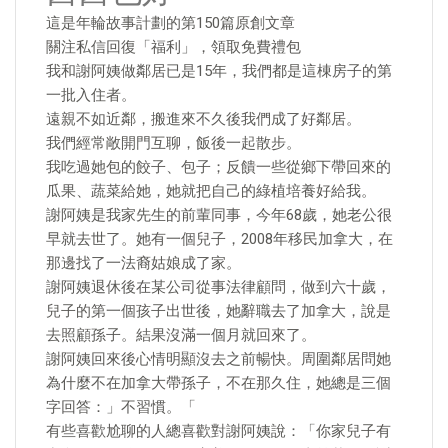
這是年輪故事計劃的第150篇原創文章
關注私信回復「福利」，領取免費禮包
我和謝阿姨做鄰居已是15年，我們都是這棟房子的第
一批入住者。
遠親不如近鄰，搬進來不久後我們成了好鄰居。
我們經常敞開門互聊，飯後一起散步。
我吃過她包的餃子、包子；反饋一些從鄉下帶回來的
瓜果、蔬菜給她，她就把自己的綠植培養好給我。
謝阿姨是我家先生的前輩同事，今年68歲，她老公很
早就去世了。她有一個兒子，2008年移民加拿大，在
那邊找了一法裔姑娘成了家。
謝阿姨退休後在某公司從事法律顧問，做到六十歲，
兒子的第一個孩子出世後，她辭職去了加拿大，說是
去照顧孫子。結果沒滿一個月就回來了。
謝阿姨回來後心情明顯沒去之前暢快。周圍鄰居問她
為什麼不在加拿大帶孫子，不在那久住，她總是三個
字回答：」不習慣。「
有些喜歡尬聊的人總喜歡對謝阿姨說：「你家兒子有