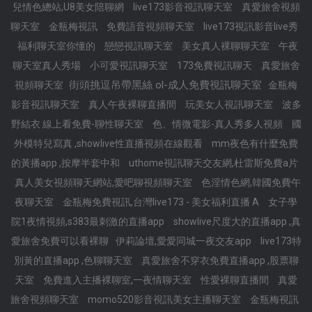
兒情色總站,U8美女陪聊網
live173影音視訊聊天室
真愛旅舍視頻
聊天室
金瓶梅視訊
免費語音視頻聊天室
live173視訊影音live秀
福利聊天室你懂的
戀戀視訊聊天室
美女真人裸聊聊天室
午夜
聊天室真人秀場
小可愛視訊聊天室
173免費視訊聊天
真愛旅舍
街頭挑逗吊帶黑絲 ol-成人免費視訊聊天室
視頻聊天室
金瓶梅
影音視訊聊天室
真人午夜裸聊直播間
玩美女人視訊聊天室
波多
野結衣 線上看免費-聊性聊天室
色、情微電影-真人秀多人視頻
國
外模特兒寫真 ,showlive性直播視頻在線觀看
mm夜色有什麼免費
的黃播app ,按摩半套中和
uthome視訊聊天交友網,杜雷斯免費a片
真人美女視頻聊天網站,愛吧聊視頻聊天室
色淫情色網,韓國免費午
夜聊天室
金瓶梅免費視訊,台灣live173 - 美女福利直播 A
女子學
院1夜情視頻,s383最刺激的直播app
showlive尺度大的直播app ,真
愛旅舍免費可以看裸聊
伊莉論壇,愛愛同城一夜交友app
live173特
別黃的直播app ,色聊聊天室
真愛旅舍不穿衣免費直播app ,股票聊
天室
免費進入主播裸聊室,一夜情聊天室
性愛裸聊直播間
真愛
旅舍視頻聊天室
momo520影音視訊美女主播聊天室
金瓶梅視訊