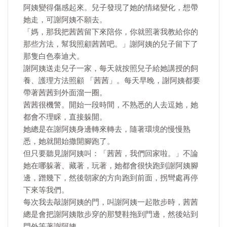
阿姨變得傷感起來。兒子發現了她的情緒變化，想帶
她走，可謝阿姨不願去。
「媽，那我把茜茜留下來陪你，你就照著我教給你的
那些方法，幫我照顧茜茜吧。」謝阿姨的兒子留下了
那隻白色泰迪犬。
謝阿姨送走兒子一家，每天就按照兒子給她講授的飼
養、護理方法照顧 「茜茜」。每天早晚，謝阿姨都要
帶著茜茜到外面溜一圈。
茜茜很機警。開始一段時間，不熟悉的人去逗她，她
都會不理睬，直接躲開。
她總是在謝阿姨身邊轉來轉去，隨著環境的慢慢熟
悉，她就開始撒開腳跑了。
但只要聽見謝阿姨叫：「茜茜，我們回家啦。」不論
她在哪躲著、藏著，玩著，她都會很快跑到謝阿姨腳
邊，蹭幾下，然後朝家的方向跑到前面，拐彎處再停
下來等我們。
每次我去敲謝阿姨的門，叫謝阿姨一起散步時，茜茜
總是會把謝阿姨散步穿的那雙鞋拖到門邊，然後站到
門外等著謝阿姨。