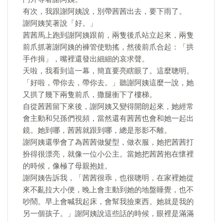
有次，我跟謝阿姨說，別帶茜茜出去，要下雨了。
謝阿姨笑著說「好。」
茜茜馬上跑到謝阿姨跟前，兩隻後爪站立起來，兩隻
前爪抓著謝阿姨的褲管使勁搖，然後前爪合起：「拱
手作揖」，嘴裡還發出細細的哀求聲。
天啦，我看到這一幕，簡直要亮瞎眼了。這麼聰明。
「好啦，帶你去，帶你去。」聽謝阿姨這麼一說，她
又拱了幾下兩隻前爪，撒腿衝下了樓梯。
自從茜茜留下來後，謝阿姨又變得開朗起來，她經常
會主動和兒孫們視頻，當然還有茜茜也會和她一起出
鏡。她到哪，茜茜就跟到哪，總是形影不離。
謝阿姨還學會了為茜茜做髮型，做衣服，她把茜茜打
扮得很漂亮，就像一位小公主。當她把茜茜抱在懷裡
的時候，像極了母親抱娃。
謝阿姨告訴我，「茜茜很乖，也很聰明，在家裡她從
來不亂拉大小便，晚上會主動到她的地盤睡覺，也不
吵鬧。早上會喊我起床，會幫我撿東西。她就是我的
另一個孩子。」謝阿姨說這些話的時候，眼裡是滿滿