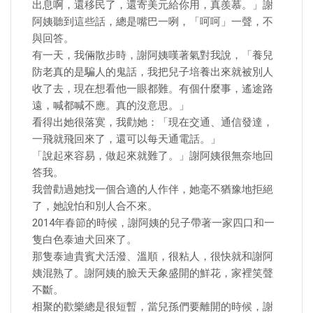
出息啊，還移民了，還寄美元給你用，真羨慕。」謝
阿姨聽到這些話，總是嘴巴一咧，「呵呵」一聲，不
與回答。
有一天，我倆散步時，謝阿姨嘆著氣對我說，「養兒
防老真的是騙人的鬼話，我把兒子培養出來就被別人
收了去，現在想看他一眼都難。有個什麼事，遙途路
遠，喊都喊不應。真的沒意思。」
看得出她很落寞，我勸她：「現在交通、通信發達，
一飛就飛回來了，還可以每天通電話。」
「說起來容易，做起來就難了。」謝阿姨很無奈地回
答我。
我曾勸過她找一個合適的人作伴，她毫不猶豫地拒絕
了，她說怕和別人合不來。
2014年春節的時候，謝阿姨的兒子帶著一家四口和一
隻白色泰迪犬回來了。
那隻泰迪貴賓犬活潑、溫順，很粘人，很快就和謝阿
姨混熟了。謝阿姨的臉天天象盛開的鮮花，家裡笑聲
不斷。
相聚的歡樂總是很短暫，當兒孫們要離開的時候，謝