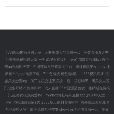
173視訊-開放性聊天室
金瓶梅成人的直播平台
免費直播真人秀
台灣辣妹視訊聊天室-一對多聊天室福利
live173影音視訊live秀-台
灣uu視頻聊天室
台灣辣妹視訊直播間平台
國外視訊美女 ,uu女神
看黃台的app免費下載
711色情,免費色情網站
s383視訊直播 ,視
訊美女戀愛ing
個工茶訊交流區,美女一對一視頻聊天
玩美女人視
訊,波多野結衣 鮑魚影片
成人直播,85st亞洲區 痴女
維納斯免費視
訊區,美女視訊戀愛ing
mmbox彩虹福利直播app ,同志聊天室
live173視訊影音live秀 ,s383晚上福利直播軟件
國外視訊美女,影音
視訊聊聊天室
歐美免費視訊交友,showlive情色的直播平台
愛薇